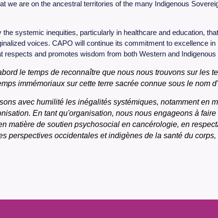
at we are on the ancestral territories of the many Indigenous Sover
systemic inequities, particularly in healthcare and education, that ar
arginalized voices. CAPO will continue its commitment to excellence i
t respects and promotes wisdom from both Western and Indigenous per
abord le temps de reconnaître que nous nous trouvons sur les t
emps immémoriaux sur cette terre sacrée connue sous le nom d'î
ns avec humilité les inégalités systémiques, notamment en mat
onisation. En tant qu'organisation, nous nous engageons à fair
 matière de soutien psychosocial en cancérologie, en respectan
 perspectives occidentales et indigènes de la santé du corps, de