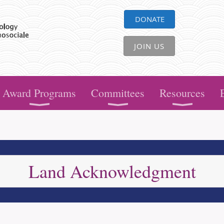
DONATE
JOIN US
Award Programs
Committees
Resources
Land Acknowledgment