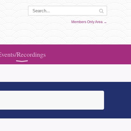
Members Only Area →
Events/Recordings